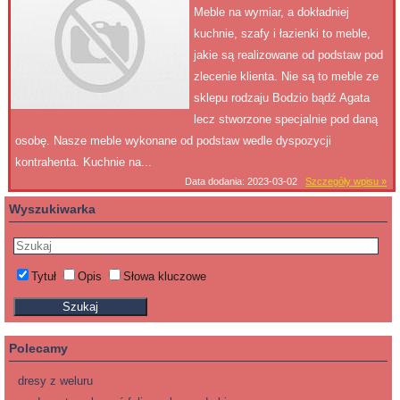
Meble na wymiar, a dokładniej
kuchnie, szafy i łazienki to meble,
jakie są realizowane od podstaw pod
zlecenie klienta. Nie są to meble ze
sklepu rodzaju Bodzio bądź Agata
lecz stworzone specjalnie pod daną
osobę. Nasze meble wykonane od podstaw wedle dyspozycji
kontrahenta. Kuchnie na...
Data dodania: 2023-03-02
Szczegóły wpisu »
Wyszukiwarka
Tytuł
Opis
Słowa kluczowe
Polecamy
dresy z weluru