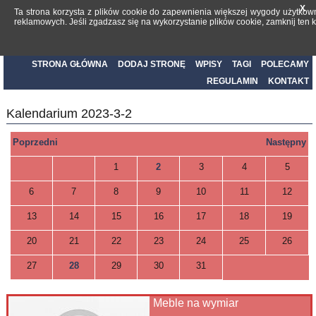
X
Ta strona korzysta z plików cookie do zapewnienia większej wygody użytkown
reklamowych. Jeśli zgadzasz się na wykorzystanie plików cookie, zamknij ten
Katalog stron internetowych
STRONA GŁÓWNA
DODAJ STRONĘ
WPISY
TAGI
POLECAMY
REGULAMIN
KONTAKT
Kalendarium 2023-3-2
Poprzedni
Następny
1
2
3
4
5
6
7
8
9
10
11
12
13
14
15
16
17
18
19
20
21
22
23
24
25
26
27
28
29
30
31
Meble na wymiar