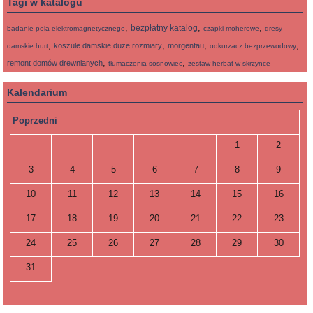
Tagi w katalogu
,
,
,
bezpłatny katalog
badanie pola elektromagnetycznego
czapki moherowe
dresy
,
,
,
,
koszule damskie duże rozmiary
morgentau
damskie hurt
odkurzacz bezprzewodowy
,
,
remont domów drewnianych
tłumaczenia sosnowiec
zestaw herbat w skrzynce
Kalendarium
Poprzedni
1
2
3
4
5
6
7
8
9
10
11
12
13
14
15
16
17
18
19
20
21
22
23
24
25
26
27
28
29
30
31