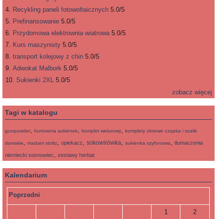
Recykling paneli fotowoltaicznych
5.0/5
Prefinansowanie
5.0/5
Przydomowa elektrownia wiatrowa
5.0/5
Kurs maszynisty
5.0/5
transport kolejowy z chin
5.0/5
Adwokat Malbork
5.0/5
Sukienki 2XL
5.0/5
zobacz więcej
Tagi w katalogu
,
,
,
gunpowder
hurtownia sukienek
komplet welurowy
komplety zimowe czapka i szalik
,
,
,
,
,
sokowirówka
opiekacz
tłumaczenia
damskie
madam stoltz
sukienka szyfonowa
,
niemiecki sosnowiec
zestawy herbat
Kalendarium
Poprzedni
1
2