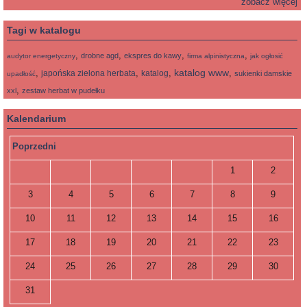
zobacz więcej
Tagi w katalogu
,
,
,
,
drobne agd
ekspres do kawy
audytor energetyczny
firma alpinistyczna
jak ogłosić
katalog www
,
,
,
,
japońska zielona herbata
katalog
sukienki damskie
upadłość
,
xxl
zestaw herbat w pudełku
Kalendarium
Poprzedni
1
2
3
4
5
6
7
8
9
10
11
12
13
14
15
16
17
18
19
20
21
22
23
24
25
26
27
28
29
30
31