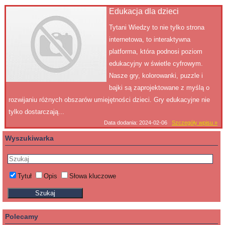
Edukacja dla dzieci
Tytani Wiedzy to nie tylko strona
internetowa, to interaktywna
platforma, która podnosi poziom
edukacyjny w świetle cyfrowym.
Nasze gry, kolorowanki, puzzle i
bajki są zaprojektowane z myślą o
rozwijaniu różnych obszarów umiejętności dzieci. Gry edukacyjne nie
tylko dostarczają...
Data dodania: 2024-02-06
Szczegóły wpisu »
Wyszukiwarka
Tytuł
Opis
Słowa kluczowe
Polecamy