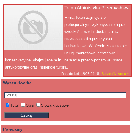
Teton Alpinistyka Przemysłowa
Firma Teton zajmuje się
profesjonalnym wykonywaniem prac
wysokościowych, dostarczając
rozwiązania dla przemysłu i
budownictwa. W ofercie znajdują się
usługi montażowe, serwisowe i
konserwacyjne, obejmujące m.in. instalacje przeciwpożarowe, prace
antykorozyjne oraz inspekcję turbin...
Data dodania: 2025-04-18
Szczegóły wpisu »
Wyszukiwarka
Tytuł
Opis
Słowa kluczowe
Polecamy