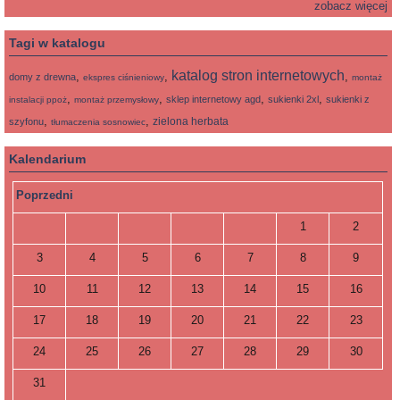
zobacz więcej
Tagi w katalogu
katalog stron internetowych
,
,
,
domy z drewna
ekspres ciśnieniowy
montaż
,
,
,
,
sklep internetowy agd
sukienki 2xl
sukienki z
instalacji ppoż
montaż przemysłowy
,
,
zielona herbata
szyfonu
tłumaczenia sosnowiec
Kalendarium
Poprzedni
1
2
3
4
5
6
7
8
9
10
11
12
13
14
15
16
17
18
19
20
21
22
23
24
25
26
27
28
29
30
31