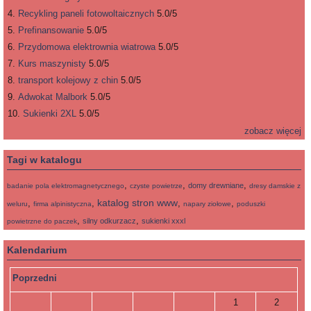
Recykling paneli fotowoltaicznych
5.0/5
Prefinansowanie
5.0/5
Przydomowa elektrownia wiatrowa
5.0/5
Kurs maszynisty
5.0/5
transport kolejowy z chin
5.0/5
Adwokat Malbork
5.0/5
Sukienki 2XL
5.0/5
zobacz więcej
Tagi w katalogu
,
,
,
domy drewniane
badanie pola elektromagnetycznego
czyste powietrze
dresy damskie z
katalog stron www
,
,
,
,
weluru
firma alpinistyczna
napary ziołowe
poduszki
,
,
silny odkurzacz
sukienki xxxl
powietrzne do paczek
Kalendarium
Poprzedni
1
2