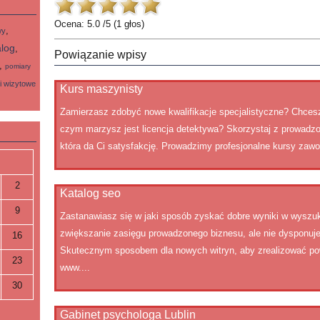
Ocena:
5.0
/5 (
1
głos)
,
wy
alog
,
Powiązanie wpisy
,
pomiary
i wizytowe
Kurs maszynisty
Zamierzasz zdobyć nowe kwalifikacje specjalistyczne? Chces
czym marzysz jest licencja detektywa? Skorzystaj z prowadzo
która da Ci satysfakcję. Prowadzimy profesjonalne kursy zawo
2
Katalog seo
9
Zastanawiasz się w jaki sposób zyskać dobre wyniki w wysz
zwiększanie zasięgu prowadzonego biznesu, ale nie dysponu
16
Skutecznym sposobem dla nowych witryn, aby zrealizować pow
23
www....
30
Gabinet psychologa Lublin