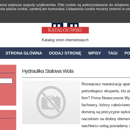
ienia większej wygody użytkownika. Pliki cookie są wykorzystywane do działani
nie plików cookie, zamknij ten komunikat. Ustawienia cookie możesz zmienić w us
Katalog stron internetowych
STRONA GŁÓWNA
DODAJ STRONĘ
WPISY
TAGI
P
Hydraulika Stalowa Wola
Rozważasz rearanżację apart
potrzebujesz eksperta, kto p
firm? Firma Nowoczesne Wyk
fachowcy, którzy całościowo
domeną są precyzyjne wykoń
naciskiem na drobny elemen
wachlarzu usług posiadamy 