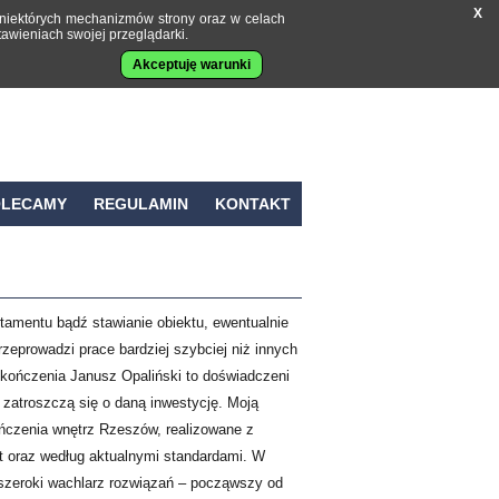
X
a niektórych mechanizmów strony oraz w celach
tawieniach swojej przeglądarki.
Akceptuję warunki
OLECAMY
REGULAMIN
KONTAKT
amentu bądź stawianie obiektu, ewentualnie
rzeprowadzi prace bardziej szybciej niż innych
ończenia Janusz Opaliński to doświadczeni
 zatroszczą się o daną inwestycję. Moją
czenia wnętrz Rzeszów, realizowane z
t oraz według aktualnymi standardami. W
szeroki wachlarz rozwiązań – począwszy od