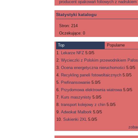
producent opakowań foliowych z nadrukiem
Statystyki katalogu
Stron:
214
Oczekujące:
0
Top
Popularne
Lekarze NFZ
5.0/5
Wycieczki z Polskim przewodnikiem Pafos
Ocena energetyczna nieruchomości
5.0/5
Recykling paneli fotowoltaicznych
5.0/5
Prefinansowanie
5.0/5
Przydomowa elektrownia wiatrowa
5.0/5
Kurs maszynisty
5.0/5
transport kolejowy z chin
5.0/5
Adwokat Malbork
5.0/5
Sukienki 2XL
5.0/5
zoba