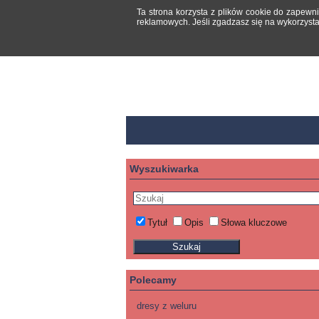
Ta strona korzysta z plików cookie do zapewn
reklamowych. Jeśli zgadzasz się na wykorzysta
Wyszukiwarka
Tytuł
Opis
Słowa kluczowe
Polecamy
dresy z weluru