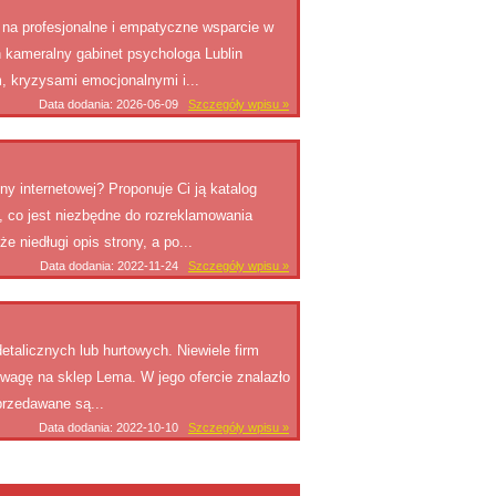
 na profesjonalne i empatyczne wsparcie w
n kameralny gabinet psychologa Lublin
, kryzysami emocjonalnymi i...
Data dodania: 2026-06-09
Szczegóły wpisu »
 internetowej? Proponuje Ci ją katalog
 co jest niezbędne do rozreklamowania
 niedługi opis strony, a po...
Data dodania: 2022-11-24
Szczegóły wpisu »
alicznych lub hurtowych. Niewiele firm
uwagę na sklep Lema. W jego ofercie znalazło
przedawane są...
Data dodania: 2022-10-10
Szczegóły wpisu »