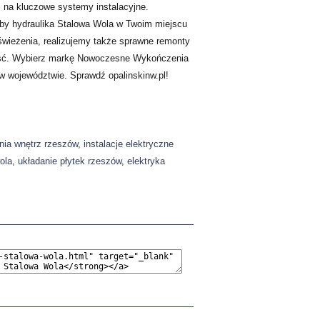
c na kluczowe systemy instalacyjne.
aby hydraulika Stalowa Wola w Twoim miejscu
świeżenia, realizujemy także sprawne remonty
ość. Wybierz markę Nowoczesne Wykończenia
 w województwie. Sprawdź opalinskinw.pl!
ia wnętrz rzeszów
,
instalacje elektryczne
ola
,
układanie płytek rzeszów
,
elektryka