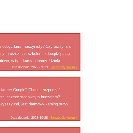
z odbyć kurs maszynisty? Czy też tym, o
nych przez nas szkoleń i zdobądź pracę,
dowe, w tym kursy ochrony. Dzięki...
Data dodania: 2022-09-13
Szczegóły wpisu »
ukiwarce Google? Chcesz rozpocząć
jesz jeszcze stosownym budżetem?
yższy cel, jest darmowy katalog stron
Data dodania: 2025-10-28
Szczegóły wpisu »