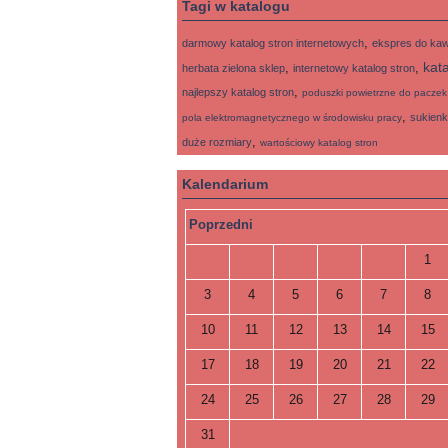
Tagi w katalogu
,
darmowy katalog stron internetowych
ekspres do ka
kat
,
,
herbata zielona sklep
internetowy katalog stron
,
najlepszy katalog stron
poduszki powietrzne do paczek
,
sukienk
pola elektromagnetycznego w środowisku pracy
,
duże rozmiary
wartościowy katalog stron
Kalendarium
Poprzedni
1
3
4
5
6
7
8
10
11
12
13
14
15
17
18
19
20
21
22
24
25
26
27
28
29
31