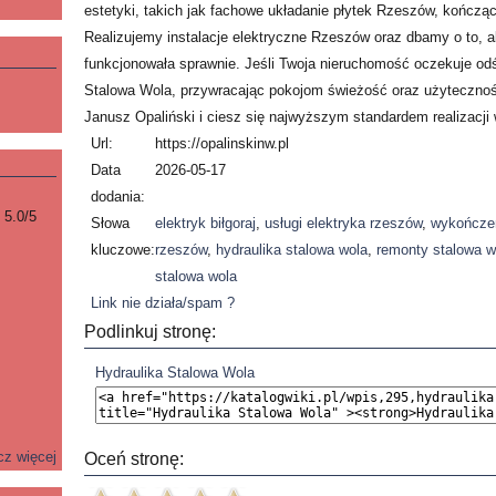
estetyki, takich jak fachowe układanie płytek Rzeszów, kończą
Realizujemy instalacje elektryczne Rzeszów oraz dbamy o to, 
funkcjonowała sprawnie. Jeśli Twoja nieruchomość oczekuje od
Stalowa Wola, przywracając pokojom świeżość oraz użyteczn
Janusz Opaliński i ciesz się najwyższym standardem realizacji
Url:
https://opalinskinw.pl
Data
2026-05-17
dodania:
5.0/5
Słowa
elektryk biłgoraj
,
usługi elektryka rzeszów
,
wykończen
kluczowe:
rzeszów
,
hydraulika stalowa wola
,
remonty stalowa w
stalowa wola
Link nie działa/spam ?
Podlinkuj stronę:
Hydraulika Stalowa Wola
cz więcej
Oceń stronę: